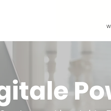
W
gitale Po