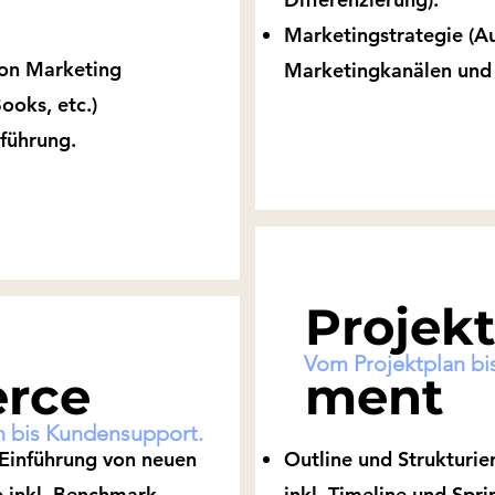
Marketingstrategie (A
von Marketing
Marketingkanälen un
ooks, etc.)
führung.
Projek
Vom Projektplan b
erce
ment
n bis Kundensupport.
 Einführung von neuen
Outline und Strukturi
 inkl. Benchmark.
inkl. Timeline und Spri