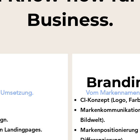
Business.
Brandi
r Umsetzung.
Vom Markennamen bi
CI-Konzept (Logo, Farb
Markenkommunikation 
gn.
Bildwelt).
on Landingpages.
Markenpositionierung 
Differenzierung).