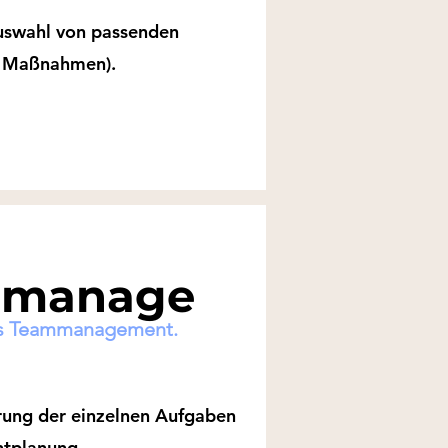
uswahl von passenden
d Maßnahmen).
tmanage
is Teammanagement.
erung der einzelnen Aufgaben
ntplanung.