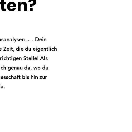
iten?
analysen ... . Dein
 Zeit, die du eigentlich
ichtigen Stelle! Als
ich genau da, wo du
sschaft bis hin zur
da.