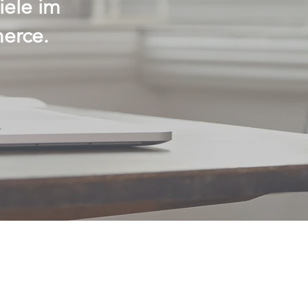
iele im
erce.