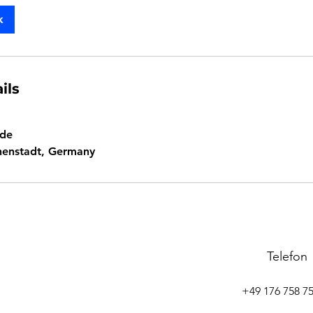
k
ils
.de
nenstadt, Germany
Telefon
+49 176 758 75