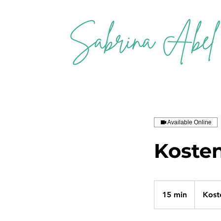
Available Online
Koste
Kostenlos
15 min
1
Kost
5
m