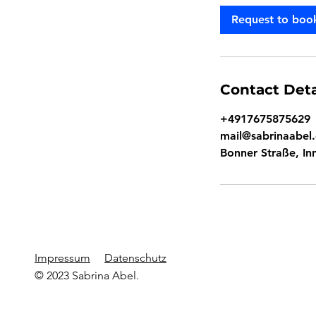
i
Request to boo
n
Contact Deta
+4917675875629
mail@sabrinaabel
Bonner Straße, In
Impressum
Datenschutz
© 2023 Sabrina Abel.