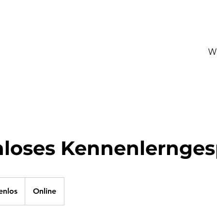
W
nloses Kennenlernge
enlos
Online